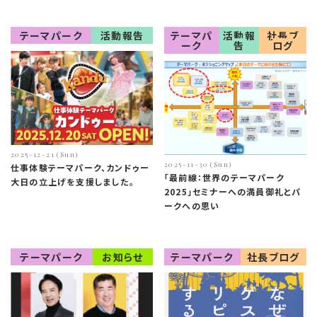
テーマパーク
活動報告
テーマパ
活動報
社長ブ
ーク
告
ログ
2025-12-21 (Sun)
2025-11-30 (Sun)
仕事体験テーマパーク、カンドゥー
「最前線：世界のテーマパーク
大日の立上げを支援しました。
2025」セミナーへの満員御礼とパ
ークへの思い
テーマパーク
お知らせ
テーマパーク
社長ブログ