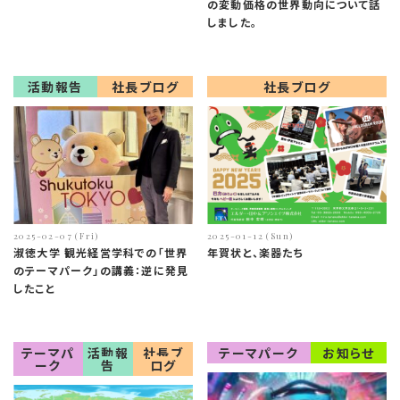
の変動価格の世界動向について話
しました。
活動報告
社長ブログ
社長ブログ
2025-02-07 (Fri)
2025-01-12 (Sun)
淑徳大学 観光経営学科での「世界
年賀状と、楽器たち
のテーマパーク」の講義：逆に発見
したこと
テーマパ
活動報
社長ブ
テーマパーク
お知らせ
ーク
告
ログ