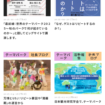
2025-10-16 (Thu)
2025-09-30 (Tue)
「最前線：世界のテーマパーク２０２
「なぜ、ゲストはリピートするの
５～旬のパークで何が起きている
か？」
のか～」と題してビッグサイトで講
演します。
テーマパーク
社長ブログ
テーマパ
活動報
社長ブ
ーク
告
ログ
2025-04-16 (Wed)
2025-03-03 (Mon)
万博とUSJ：リピート要因や「開幕
日本観光研究学会で、テーマパーク
期」の運営から