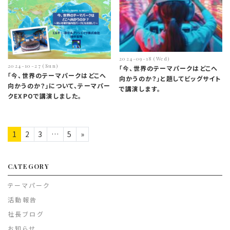
2024-09-18 (Wed)
2024-10-27 (Sun)
「今、世界のテーマパークはどこへ
「今、世界のテーマパークはどこへ
向かうのか？」と題してビッグサイト
向かうのか？」について、テーマパー
で講演します。
クEXPOで講演しました。
投稿ナビゲーション
1
2
3
…
5
»
CATEGORY
テーマパーク
活動報告
社長ブログ
お知らせ