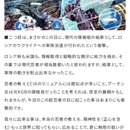
■二つ目は、まさかのこの日に、現代の情報戦の結果として、ロ
シアのウクライナへの軍隊派遣が行われたという衝撃。
ロシア側も米国も、情報取得と戦略的な開示に総力を極め、そ
の裏では現代忍者が相当数動いたと思われますが、結果として、
軍隊の動きを制止出来なかったこと。
忍者の教えとCIAのマニュアルには類似点が多いこと、プーチン
氏は元KGBの諜報員だったことを考えれば、想定の展開かもし
れませんが、今日のこの超忍者の日に起こった事はあまりにも衝
撃的です。
我々に出来る事は、本当の忍者の教えを、精神性を（正心を含
む）もっと世界に知ってもらい、広めることで、更に無用の戦いが