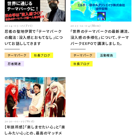
2024-03-15 (Fri)
2023-12-04 (Mon)
忍者の聖地伊賀で「テーマパーク
「世界のテーマパークの最新潮流、
の魔法：没入感とおもてなし」につ
没入感の多様化」について、テーマ
いてお話ししてきます
パークEXPOで講演しました。
テーマパーク
社長ブログ
テーマパーク
活動報告
忍者関連
社長ブログ
2020-01-15 (Wed)
【年頭所感】「楽しませたい心」と「楽
しみたい心」との、最高のマッチメ