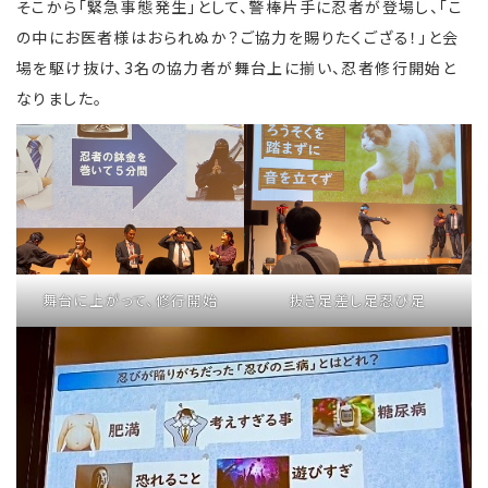
そこから「緊急事態発生」として、警棒片手に忍者が登場し、「こ
の中にお医者様はおられぬか？ご協力を賜りたくござる！」と会
場を駆け抜け、3名の協力者が舞台上に揃い、忍者修行開始と
なりました。
抜き足差し足忍び足
舞台に上がって、修行開始