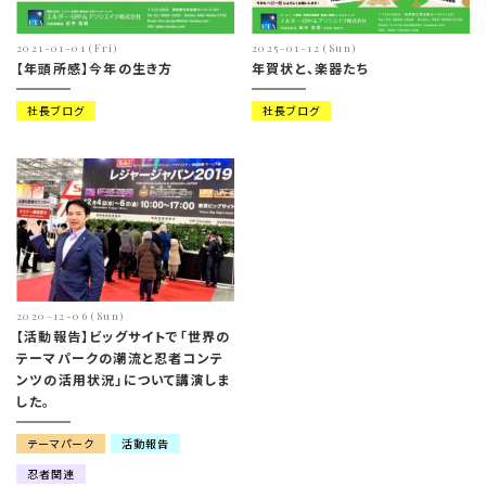
2021-01-01 (Fri)
2025-01-12 (Sun)
【年頭所感】今年の生き方
年賀状と、楽器たち
社長ブログ
社長ブログ
2020-12-06 (Sun)
【活動報告】ビッグサイトで「世界の
テーマパークの潮流と忍者コンテ
ンツの活用状況」について講演しま
した。
テーマパーク
活動報告
忍者関連