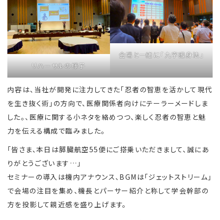
会場と一緒に「九字護身法」
リハーサルの様子
内容は、当社が開発に注力してきた「忍者の智恵を活かして現代
を生き抜く術」の方向で、医療関係者向けにテーラーメードしま
した。、医療に関する小ネタを絡めつつ、楽しく忍者の智恵と魅
力を伝える構成で臨みました。
「皆さま、本日は膵臓航空55便にご搭乗いただきまして、誠にあ
りがとうございます…」
セミナーの導入は機内アナウンス、BGMは「ジェットストリーム」
で会場の注目を集め、機長とパーサー紹介と称して学会幹部の
方を投影して親近感を盛り上げます。